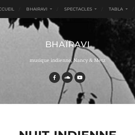
CCUEIL
BHAIRAVI
SPECTACLES
TABLA
BHAÏRAVI
musique indienne, Nancy & Metz