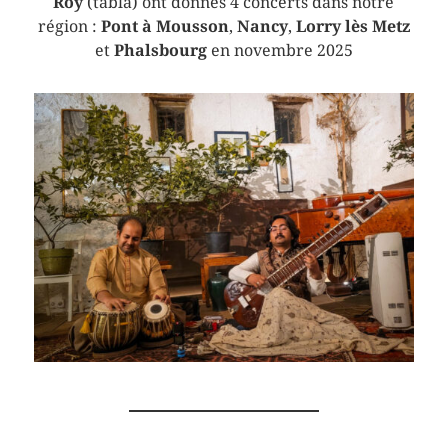
Roy
(tabla) ont donnés 4 concerts dans notre
région :
Pont à Mousson
,
Nancy
,
Lorry lès Metz
et
Phalsbourg
en novembre 2025