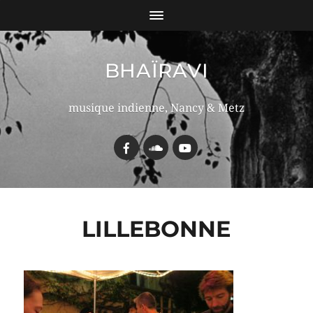
BHAÏRAVI
musique indienne, Nancy & Metz
LILLEBONNE