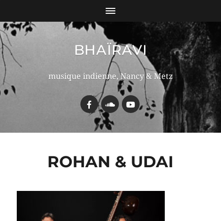
BHAÏRAVI
musique indienne, Nancy & Metz
ROHAN & UDAI