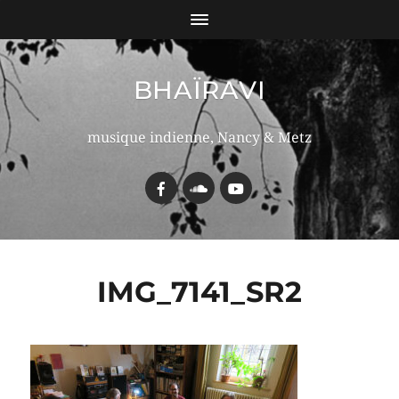
BHAÏRAVI
musique indienne, Nancy & Metz
IMG_7141_SR2