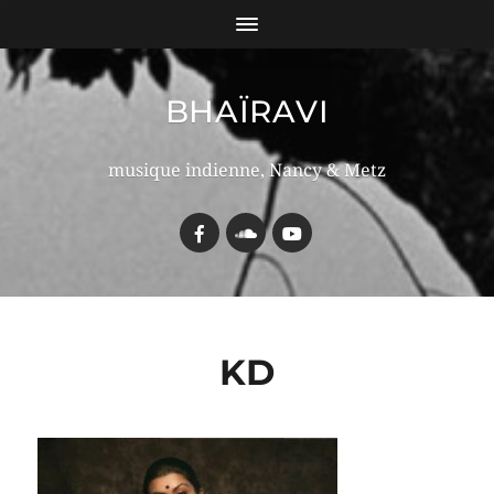
BHAÏRAVI
musique indienne, Nancy & Metz
KD