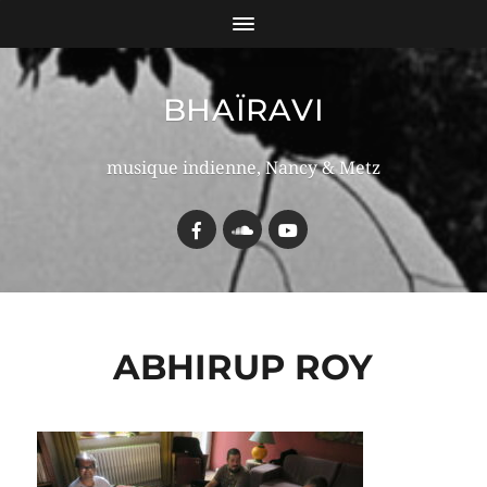
BHAÏRAVI
musique indienne, Nancy & Metz
ABHIRUP ROY